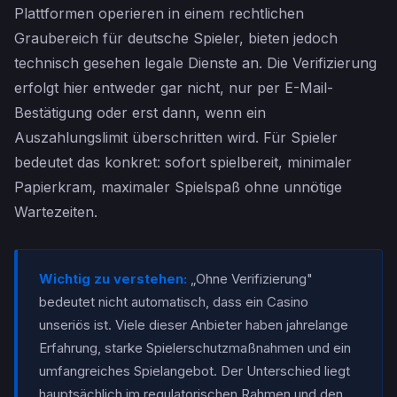
Plattformen operieren in einem rechtlichen
Graubereich für deutsche Spieler, bieten jedoch
technisch gesehen legale Dienste an. Die Verifizierung
erfolgt hier entweder gar nicht, nur per E-Mail-
Bestätigung oder erst dann, wenn ein
Auszahlungslimit überschritten wird. Für Spieler
bedeutet das konkret: sofort spielbereit, minimaler
Papierkram, maximaler Spielspaß ohne unnötige
Wartezeiten.
Wichtig zu verstehen:
„Ohne Verifizierung"
bedeutet nicht automatisch, dass ein Casino
unseriös ist. Viele dieser Anbieter haben jahrelange
Erfahrung, starke Spielerschutzmaßnahmen und ein
umfangreiches Spielangebot. Der Unterschied liegt
hauptsächlich im regulatorischen Rahmen und den