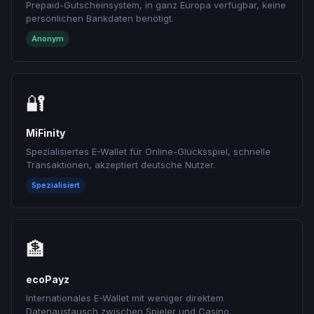
Prepaid-Gutscheinsystem, in ganz Europa verfügbar, keine
persönlichen Bankdaten benötigt.
Anonym
🔐
MiFinity
Spezialisiertes E-Wallet für Online-Glücksspiel, schnelle
Transaktionen, akzeptiert deutsche Nutzer.
Spezialisiert
🏦
ecoPayz
Internationales E-Wallet mit weniger direktem
Datenaustausch zwischen Spieler und Casino.