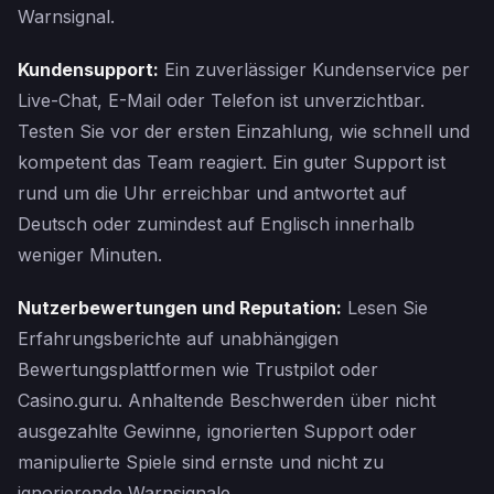
Warnsignal.
Kundensupport:
Ein zuverlässiger Kundenservice per
Live-Chat, E-Mail oder Telefon ist unverzichtbar.
Testen Sie vor der ersten Einzahlung, wie schnell und
kompetent das Team reagiert. Ein guter Support ist
rund um die Uhr erreichbar und antwortet auf
Deutsch oder zumindest auf Englisch innerhalb
weniger Minuten.
Nutzerbewertungen und Reputation:
Lesen Sie
Erfahrungsberichte auf unabhängigen
Bewertungsplattformen wie Trustpilot oder
Casino.guru. Anhaltende Beschwerden über nicht
ausgezahlte Gewinne, ignorierten Support oder
manipulierte Spiele sind ernste und nicht zu
ignorierende Warnsignale.