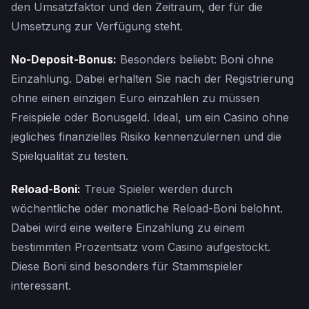
den Umsatzfaktor und den Zeitraum, der für die
Umsetzung zur Verfügung steht.
No-Deposit-Bonus:
Besonders beliebt: Boni ohne
Einzahlung. Dabei erhalten Sie nach der Registrierung
ohne einen einzigen Euro einzahlen zu müssen
Freispiele oder Bonusgeld. Ideal, um ein Casino ohne
jegliches finanzielles Risiko kennenzulernen und die
Spielqualität zu testen.
Reload-Boni:
Treue Spieler werden durch
wöchentliche oder monatliche Reload-Boni belohnt.
Dabei wird eine weitere Einzahlung zu einem
bestimmten Prozentsatz vom Casino aufgestockt.
Diese Boni sind besonders für Stammspieler
interessant.