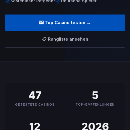
Kostenloser Ratgeber
Deutsche Spieler
🎰 Top Casino testen →
📋 Rangliste ansehen
47
5
GETESTETE CASINOS
TOP-EMPFEHLUNGEN
12
2026