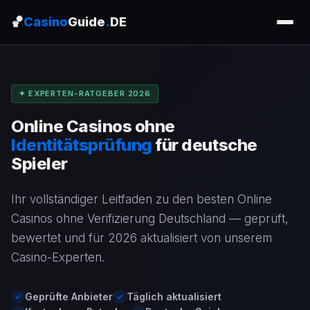
🏀
Casino
Guide
.
DE
✦ EXPERTEN-RATGEBER 2026
Online Casinos ohne
Identitätsprüfung
für deutsche
Spieler
Ihr vollständiger Leitfaden zu den besten Online
Casinos ohne Verifizierung Deutschland — geprüft,
bewertet und für 2026 aktualisiert von unserem
Casino-Experten.
Geprüfte Anbieter
Täglich aktualisiert