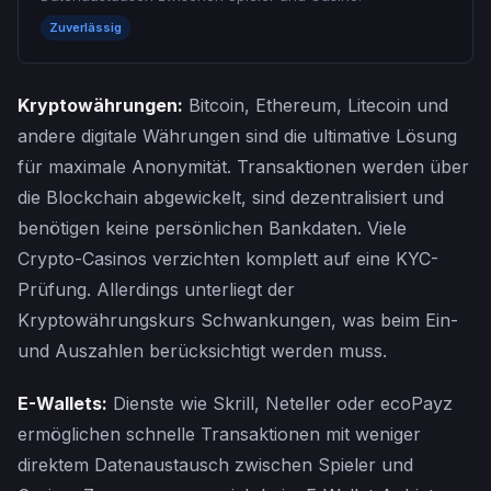
Zuverlässig
Kryptowährungen:
Bitcoin, Ethereum, Litecoin und
andere digitale Währungen sind die ultimative Lösung
für maximale Anonymität. Transaktionen werden über
die Blockchain abgewickelt, sind dezentralisiert und
benötigen keine persönlichen Bankdaten. Viele
Crypto-Casinos verzichten komplett auf eine KYC-
Prüfung. Allerdings unterliegt der
Kryptowährungskurs Schwankungen, was beim Ein-
und Auszahlen berücksichtigt werden muss.
E-Wallets:
Dienste wie Skrill, Neteller oder ecoPayz
ermöglichen schnelle Transaktionen mit weniger
direktem Datenaustausch zwischen Spieler und