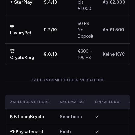
⭐ StarPlay
9.4/10
bis
Ab €2.000
€1.000
50 FS
👑
9.2/10
No
Ab €1.500
LuxuryBet
Deposit
🏆
€300 +
9.0/10
Keine KYC
CryptoKing
100 FS
ZAHLUNGSMETHODEN VERGLEICH
ZAHLUNGSMETHODE
ANONYMITÄT
EINZAHLUNG
AU
₿ Bitcoin/Krypto
Sehr hoch
✓
✓
💳 Paysafecard
Hoch
✓
✗