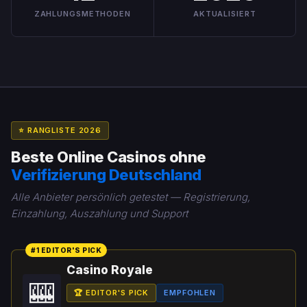
ZAHLUNGSMETHODEN
AKTUALISIERT
⭐ RANGLISTE 2026
Beste Online Casinos ohne
Verifizierung Deutschland
Alle Anbieter persönlich getestet — Registrierung,
Einzahlung, Auszahlung und Support
#1 EDITOR'S PICK
Casino Royale
🎰
🏆 EDITOR'S PICK
EMPFOHLEN