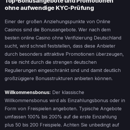
Top-Bonusangebote und Promotionen
ohne aufwendige KYC-Prüfung
Einer der großen Anziehungspunkte von Online
Casinos sind die Bonusangebote. Wer nach dem
besten online Casino ohne Verifizierung Deutschland
sucht, wird schnell feststellen, dass diese Anbieter
durch besonders attraktive Promotionen überzeugen,
da sie nicht durch die strengen deutschen
Regulierungen eingeschränkt sind und damit deutlich
großzügigere Bonusstrukturen anbieten können.
Willkommensbonus:
Der klassische
Willkommensbonus wird als Einzahlungsbonus oder in
Form von Freispielen angeboten. Typische Angebote
umfassen 100% bis 200% auf die erste Einzahlung
plus 50 bis 200 Freispiele. Achten Sie unbedingt auf