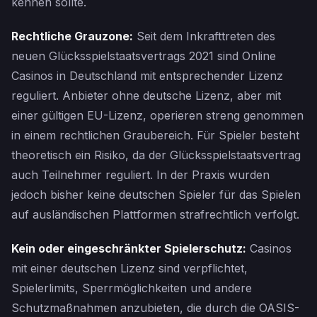
kennen sollte.
Rechtliche Grauzone:
Seit dem Inkrafttreten des
neuen Glücksspielstaatsvertrags 2021 sind Online
Casinos in Deutschland mit entsprechender Lizenz
reguliert. Anbieter ohne deutsche Lizenz, aber mit
einer gültigen EU-Lizenz, operieren streng genommen
in einem rechtlichen Graubereich. Für Spieler besteht
theoretisch ein Risiko, da der Glücksspielstaatsvertrag
auch Teilnehmer reguliert. In der Praxis wurden
jedoch bisher keine deutschen Spieler für das Spielen
auf ausländischen Plattformen strafrechtlich verfolgt.
Kein oder eingeschränkter Spielerschutz:
Casinos
mit einer deutschen Lizenz sind verpflichtet,
Spielerlimits, Sperrmöglichkeiten und andere
Schutzmaßnahmen anzubieten, die durch die OASIS-