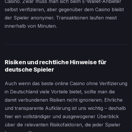
Casino. Zwar muss man sich beim E-Wallet-Anbieter
selbst verifizieren, aber gegenüber dem Casino bleibt
der Spieler anonymer. Transaktionen laufen meist
innerhalb von Minuten.
Risiken und rechtliche Hinweise für
deutsche Spieler
Auch wenn das beste online Casino ohne Verifizierung
in Deutschland viele Vorteile bietet, sollte man die
damit verbundenen Risiken nicht ignorieren. Ehrliche
und transparente Aufklärung ist uns wichtig – deshalb
hier ein vollständiger und ausgewogener Überblick
über die relevanten Risikofaktoren, die jeder Spieler